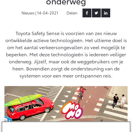
onderweg
Aircoservice
Vakantiecheck
Contact en route
Nieuws |
14-04-2021
Delen:
Hybride zekerheidscontrole
Toyota handleidingen
Toyota Safety Sense is voorzien van zes nieuw
Toyota Service Documentatie (SIL)
ontwikkelde actieve technologieën. Het ultieme doel is
om het aantal verkeersongevallen zo veel mogelijk te
beperken. Met deze technologieën is iedereen veiliger
Schade & Garantie
onderweg. Jijzelf, maar ook de weggebruikers om je
heen. Bovendien zorgt de ondersteuning van de
Toyota Pechhulp
systemen voor een meer ontspannen reis.
Schade & Glasherstel
Toyota fabrieksgarantie
10 jaar Toyota garantie
10 jaar batterijgarantie
Onderdelen & Accessoires