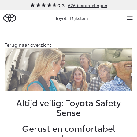
9,3
626 beoordelingen
Toyota Dijkstein
Over Ons
Terug naar overzicht
Nieuws en Acties
Ons bedrijf
Ons bedrijf
Onderhoud
Vacatures
Klantbeoordelingen
Service & Onderhoud
Werkplaatsafspraak maken
Altijd veilig: Toyota Safety
Contact en Route
Sense
Werkplaatsafspraak
Contact en Route
Onderhoud op Maat
Gerust en comfortabel
APK
Schade melden