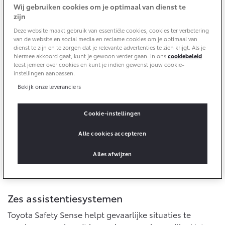
Wij gebruiken cookies om je optimaal van dienst te
Onderdelen
zijn
Accessoires
Deze website maakt gebruik van essentiële cookies, cookies ter verbetering
Rij MONO
van de website en social media en reclame cookies om je optimaal van
Banden
dienst te zijn en te zorgen dat je relevante advertenties te zien krijgt. Als je
hiermee akkoord gaat, kunt je gewoon verder gaan. In ons
cookiebeleid
Voor veilig rijden helpt het natuurlijk ook om afleiding
leest jemeer over cookies en kunt je indien gewenst jouw cookie-
in de auto te voorkomen. Denk aan de
instellingen aanpassen.
Connected
overheidscampagne MONO. Afleiding van de telefoon
Bekijk onze leveranciers
zorgt ervoor dat je veel minder snel reageert op
Connected Services
gevaarlijke situaties. Het is dan ook een belangrijke
Cookie-instellingen
oorzaak voor verkeersongevallen. Het risico op een
MyToyota login
ongeval neemt bij telefoongebruik zelfs met 25 procent
MyToyota App
Alle cookies accepteren
toe. Zet je telefoon tijdens het rijden dus gewoon even
Abonnementen
op stil, zodat je niet wordt afgeleid door
Alles afwijzen
Multimedia
binnenkomende berichtjes.
Connected check
Navigatie updates
Zes assistentiesystemen
Toyota Safety Sense helpt gevaarlijke situaties te