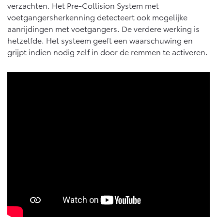
verzachten. Het Pre-Collision System met
voetgangersherkenning detecteert ook mogelijke
aanrijdingen met voetgangers. De verdere werking is
hetzelfde. Het systeem geeft een waarschuwing en
grijpt indien nodig zelf in door de remmen te activeren.