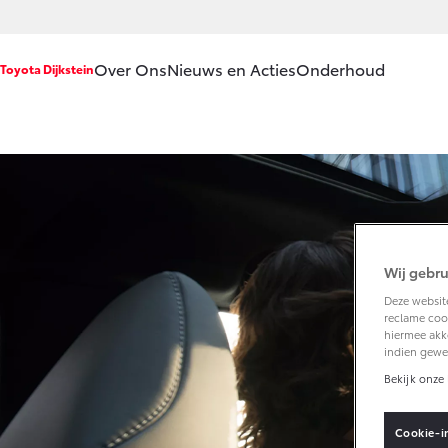
Over Ons
Nieuws en Acties
Onderhoud
Toyota Dijkstein
Ons bedrijf
Service & Onde
Ons bedrijf
Werkplaatsafsp
Vacatures
Onderhoud op 
Klantbeoordelingen
APK
Wij gebru
Contact en
Aircoservice
Deze website
Route
reclame cook
Vakantiecheck
hiermee akk
indien gewe
Hybride zekerhe
Bekijk onze 
Toyota handlei
Toyota Service 
Cookie-i
(SIL)