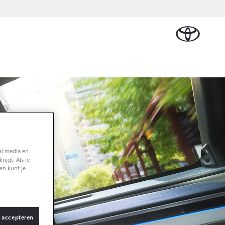
Schade melden
len & Accessoires
Werkplaatsafspraak
elen
maken
ires
Contact en route
al media en
ijgt. Als je
en kunt je
s accepteren