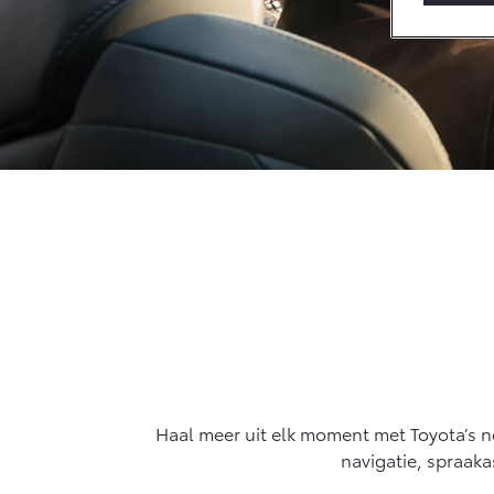
Connected
Connected Serv
MyToyota login
MyToyota App
Abonnementen
Multimedia
Connected che
Navigatie updat
Haal meer uit elk moment met Toyota’s ne
navigatie, spraaka