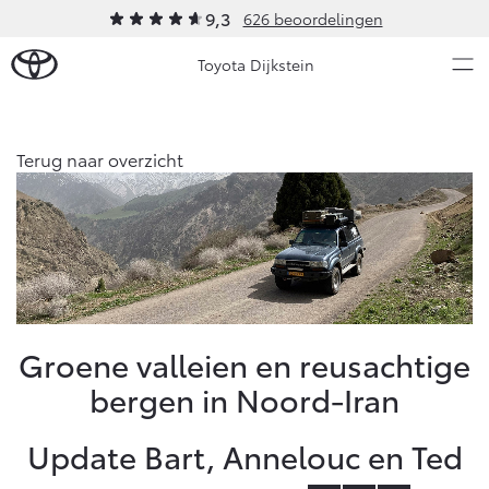
9,3
626 beoordelingen
Toyota Dijkstein
Over Ons
Terug naar overzicht
Nieuws en Acties
Ons bedrijf
Ons bedrijf
Onderhoud
Vacatures
Klantbeoordelingen
Service & Onderhoud
Werkplaatsafspraak maken
Groene valleien en reusachtige
Contact en Route
bergen in Noord-Iran
Werkplaatsafspraak
Contact en Route
Onderhoud op Maat
Update Bart, Annelouc en Ted
APK
Schade melden