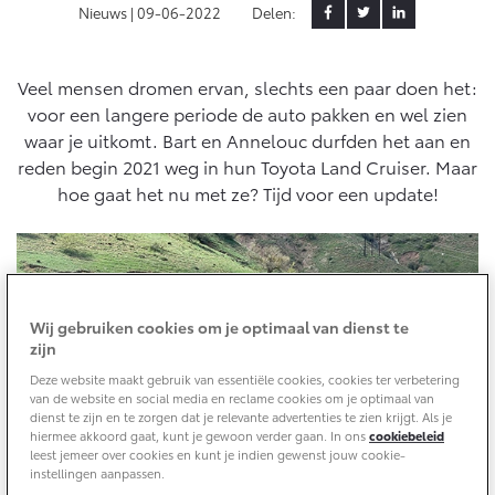
Aircoservice
Nieuws |
09-06-2022
Delen:
Vakantiecheck
Contact en route
Hybride zekerheidscontrole
Veel mensen dromen ervan, slechts een paar doen het:
Toyota handleidingen
voor een langere periode de auto pakken en wel zien
Toyota Service Documentatie (SIL)
waar je uitkomt. Bart en Annelouc durfden het aan en
reden begin 2021 weg in hun Toyota Land Cruiser. Maar
hoe gaat het nu met ze? Tijd voor een update!
Schade & Garantie
Toyota Pechhulp
Schade & Glasherstel
Wij gebruiken cookies om je optimaal van dienst te
Toyota fabrieksgarantie
zijn
10 jaar Toyota garantie
Deze website maakt gebruik van essentiële cookies, cookies ter verbetering
10 jaar batterijgarantie
van de website en social media en reclame cookies om je optimaal van
dienst te zijn en te zorgen dat je relevante advertenties te zien krijgt. Als je
hiermee akkoord gaat, kunt je gewoon verder gaan. In ons
cookiebeleid
leest jemeer over cookies en kunt je indien gewenst jouw cookie-
Onderdelen & Accessoires
instellingen aanpassen.