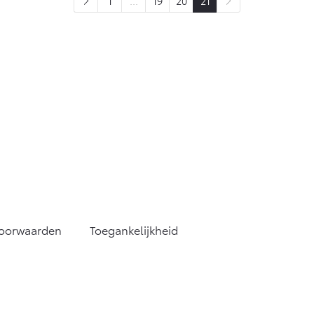
1
...
19
20
21
voorwaarden
Toegankelijkheid