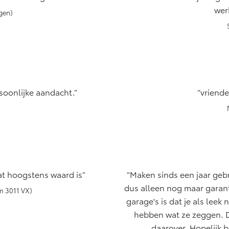
wer
gen)
rsoonlijke aandacht.
vriende
at hoogstens waard is
Maken sinds een jaar geb
dus alleen nog maar garant
am 3011 VX)
garage's is dat je als leek
hebben wat ze zeggen. D
daarover. Hopelijk b