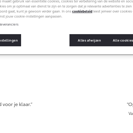
 maakt gebruik van essentiële cookies, cookies ter verbetering van de website en soci
ies om je optimaal van dienst te zijn en te zorgen dat je relevante advertenties te zien kr
oord gaat, kunt je gewoon verder gaan. In ons
cookiebeleid
leest jemeer over cookies 
nst jouw cookie-instellingen aanpassen.
leveranciers
ices
nstellingen
Alles afwijzen
Alle cookie
r goede service van hoge
Alleen maar erg goede erva
ck
es
d voor je klaar.
Op
Va