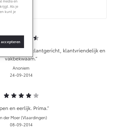
al media en
ijgt. Als je
en kunt je
s accepteren
ringen. Zeer klantgericht, klantvriendelijk en
vakbekwaam.
Anoniem
24-09-2014
en en eerlijk. Prima.
n der Moer (Vlaardingen)
08-09-2014