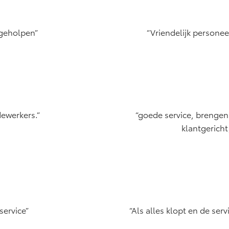
 geholpen
Vriendelijk persone
dewerkers.
goede service, brengen 
klantgericht
service
Als alles klopt en de ser