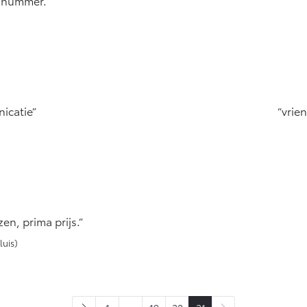
n nummer.
icatie
vrien
en, prima prijs.
uis)