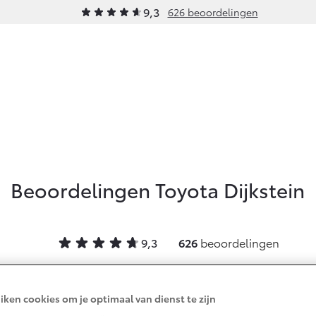
9,3
626 beoordelingen
Werkplaatsafspraak
rhoud
Schade & Garantie
Onderde
maken
raak
Toyota Pechhulp
Onderd
Contact
en
Maat
Schade & Glasherstel
Accesso
Route
Beoordelingen Toyota Dijkstein
Toyota fabrieksgarantie
Banden
10 jaar Toyota garantie
10 jaar batterijgarantie
9,3
626
beoordelingen
idscontrole
dingen
Documentatie
iken cookies om je optimaal van dienst te zijn