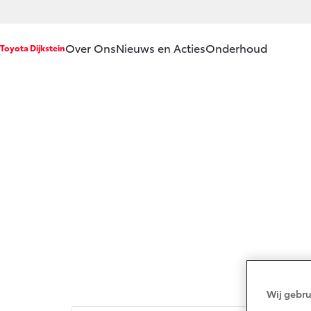
Over Ons
Nieuws en Acties
Onderhoud
Toyota Dijkstein
Ons bedrijf
Service & Onde
Ons bedrijf
Werkplaatsafsp
Vacatures
Onderhoud op 
Klantbeoordelingen
APK
Contact en
Aircoservice
Route
Vakantiecheck
Hybride zekerhe
Toyota handlei
Toyota Service 
Wij gebru
(SIL)