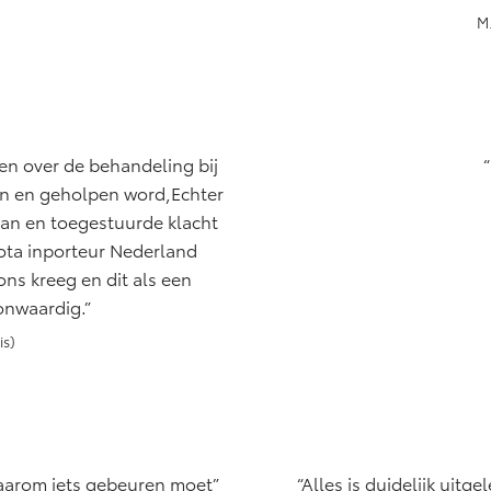
M.
en over de behandeling bij
gen en geholpen word,Echter
van en toegestuurde klacht
ota inporteur Nederland
ns kreeg en dit als een
onwaardig.
is)
waarom iets gebeuren moet
Alles is duidelijk uitge